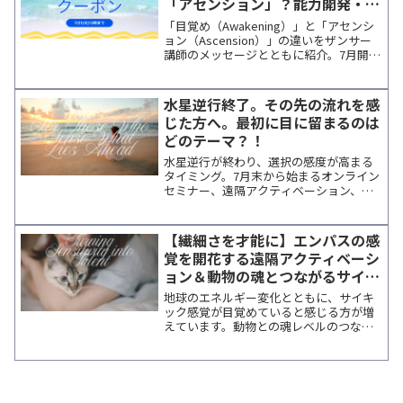
「アセンション」？能力開発・ヒ
す。
ーリング最新情報
「目覚め（Awakening）」と「アセンシ
ョン（Ascension）」の違いをザンサー
講師のメッセージとともに紹介。7月開催
のおすすめ講座、遠隔アクティベーショ
ン、個人セッション情報をまとめてお届
けします。
水星逆行終了。その先の流れを感
じた方へ。最初に目に留まるのは
どのテーマ？！
水星逆行が終わり、選択の感度が高まる
タイミング。7月末から始まるオンライン
セミナー、遠隔アクティベーション、ヒ
ーラー養成講座をまとめてご紹介。直感
に響く学びを見つけたい方へ。
【繊細さを才能に】エンパスの感
覚を開花する遠隔アクティベーシ
ョン＆動物の魂とつながるサイキ
ック能力開発
地球のエネルギー変化とともに、サイキ
ック感覚が目覚めていると感じる方が増
えています。動物との魂レベルのつなが
りを深めるアドバンス講座と、繊細な感
覚を才能として育てる遠隔アクティベー
ションの詳細を掲載。自分の感覚を信頼
し、次のステップへ進むための案内で
す。