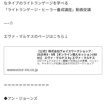
なタイプのライトランゲージを学べる
「ライトランゲージ・ヒーラー養成講座」動画受講
—–☆
エヴァ・マルケスのページはこちら↓
【公式】株式会社ヴォイスワークショップ :
2025年8・9月【オンライン個人セッション(60
分)】 エヴァ・マルケス by エヴァ・マルケス
スピリチュアルセミナー開催で30年以上の実績、バシャー
ル、チャネリングを世に広めたVOICEワークショップ
www.voice-inc.co.jp
＝＝＝＝＝＝＝＝＝＝＝＝
◆アン・ジョーンズ