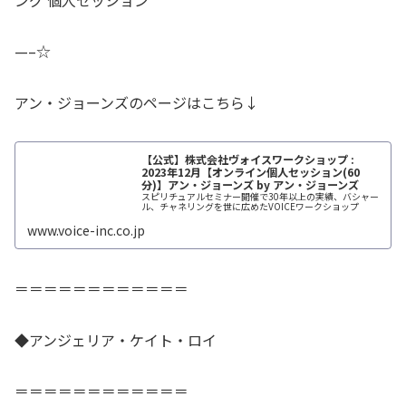
—–☆
アン・ジョーンズのページはこちら↓
【公式】株式会社ヴォイスワークショップ :
2023年12月【オンライン個人セッション(60
分)】アン・ジョーンズ by アン・ジョーンズ
スピリチュアルセミナー開催で30年以上の実績、バシャー
ル、チャネリングを世に広めたVOICEワークショップ
www.voice-inc.co.jp
＝＝＝＝＝＝＝＝＝＝＝＝
◆アンジェリア・ケイト・ロイ
＝＝＝＝＝＝＝＝＝＝＝＝