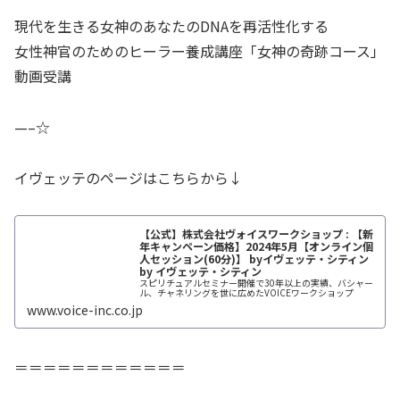
現代を生きる女神のあなたのDNAを再活性化する
女性神官のためのヒーラー養成講座「女神の奇跡コース」
動画受講
—–☆
イヴェッテのページはこちらから↓
【公式】株式会社ヴォイスワークショップ : 【新
年キャンペーン価格】2024年5月【オンライン個
人セッション(60分)】 byイヴェッテ・シティン
by イヴェッテ・シティン
スピリチュアルセミナー開催で30年以上の実績、バシャー
ル、チャネリングを世に広めたVOICEワークショップ
www.voice-inc.co.jp
＝＝＝＝＝＝＝＝＝＝＝＝