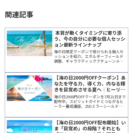
関連記事
本質が動くタイミングに寄り添
う、今の自分に必要な個人セッシ
ョン最新ラインナップ
海の日限定クーポンで受けられる個人セ
ッションを紹介。エネルギーフィールド
調整、ギャラクティックアチューンメン
ト、ライフコーチングなど、各講師の特
徴と最新日程をまとめています。
【海の日2000円OFFクーポン】あ
なたを守る力、導く力、内なる輝
きを目覚めさせる夏へ｜ヒーリン
グ＆能力開発特集
海の日2000円OFFクーポンを7月21日まで
配布中。スピリットガイドとつながるヒ
ーラー養成講座、25Dミラーシールドに
よる遠隔エネルギー調整、マグダラのマ
リア祝祭日の特別セッションなど、夏の
新しい学びとエネルギーに出会えるプロ
【海の日2000円OFF配布開始】い
ジェクトをご紹介。内なる成長を祝福す
ま「目覚め」の段階？それとも
るザンサーのメッセージも掲載していま