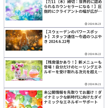
【7/11（木）締切：世界的に認め
られるカウンセラーになる！】圧
倒的にクライアントの幅が広が
る、信頼と実績の養成講座スター
ト！
2024.06.23
【スウェーデンのパワースポッ
ト】スタッフ通信～今週のつぶや
き 2024.6.22号
2024.06.22
【残席僅かあり！】新メニューも
登場！自分だけのヒーリングエネ
ルギーを受け取れる次元を超えた
ワーク
2024.06.21
未公開情報を先取りでお届け！ダ
イナミックな新時代に向けたダイ
ナミックなエネルギーサポート