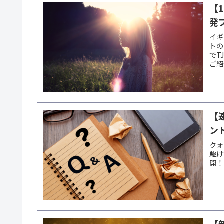
【
発
イギ
トの
でT
ご紹
【
ン
クォ
駆け
開！