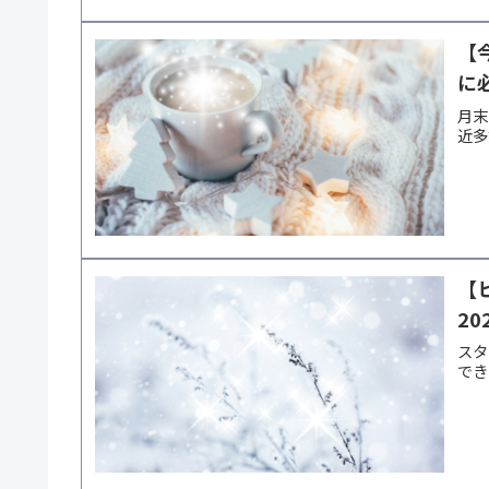
【
に
月末
近多
【
20
スタ
でき