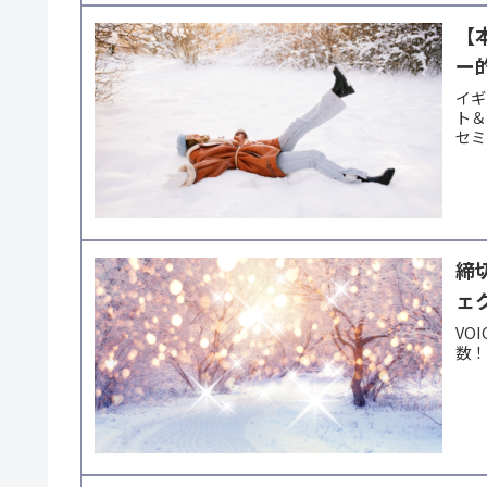
【
ー
イギ
ト＆
セミ
締
ェ
VO
数！