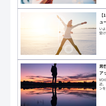
【
ュ
いよ
受け
男
ア
VO
近、
ンを