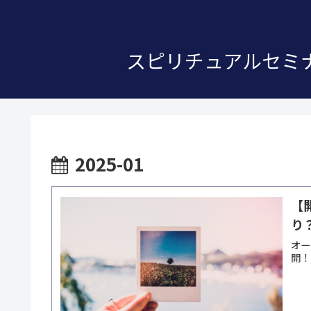
スピリチュアルセミナ
2025-01
【
り
オー
開！