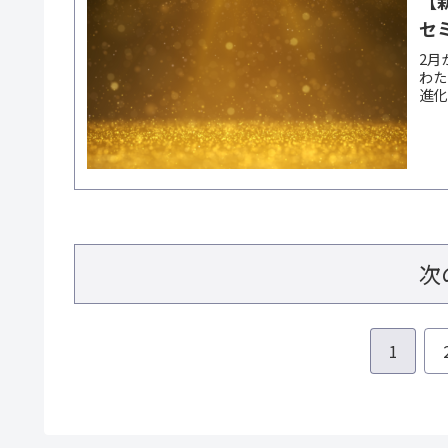
【
セ
2月
わた
進化
次
1