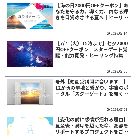
【海の日2000円OFFクーポン】あ
なたを守る力、導く力、内なる輝
きを目覚めさせる夏へ｜ヒーリン
グ＆能力開発特集
2026.07.14
【7/7（火）15時まで】七夕2000
円OFFクーポン｜スターゲート覚
醒・能力開発・ヒーリング特集
2026.07.06
号外【動画受講間に合います！】
12か所の聖地と繋がり、宇宙のポ
ータル「スターゲート」を開く
～クリスチャン・イーガン「ギャ
ラクティックコードの覚醒」
2026.07.06
【変化の前に感情が揺れる理由】
夏至後・満月を越えた今、変容を
サポートするプロジェクトをご紹