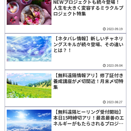
NEWプロジェクトも続々登場！
人生を大きく変容するミラクルプ
ロジェクト特集
2023.09.19
【ネタバレ情報】新しいチャネリ
ングスキルが続々登場、その違い
とは？！
2023.09.04
【無料遠隔情報アリ】修了証付き
養成講座が〆切間近！月末〆切特
集
2023.08.27
【無料遠隔ヒーリング受付開始】
本日15時締切アリ！最高最善のエ
ネルギーがもたらされるプロジェ
クト特集