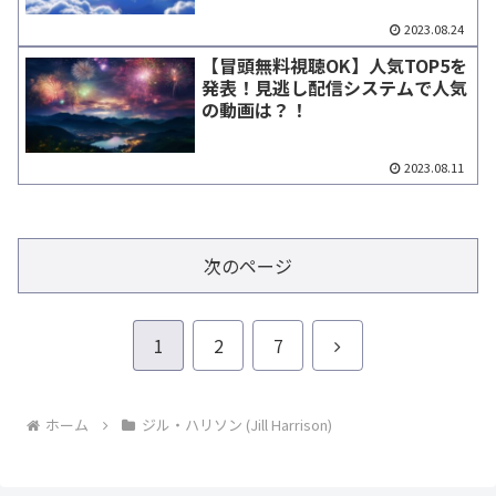
2023.08.24
【冒頭無料視聴OK】人気TOP5を
発表！見逃し配信システムで人気
の動画は？！
2023.08.11
次のページ
次
1
2
7
へ
ホーム
ジル・ハリソン (Jill Harrison)