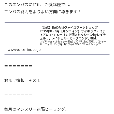
このエンパスに特化した養講座では、
エンパス能力をよりよい方向に導きます！
【公式】株式会社ヴォイスワークショップ :
2025年8・9月【オンライン】サイキック・ミデ
ィアム and ヒーリング個人セッションbyレイチ
ェル by レイチェル・カークランド, MEd.
スピリチュアルセミナー開催で30年以上の実績、バシャー
ル、チャネリングを世に広めたVOICEワークショップ
www.voice-inc.co.jp
＝＝＝＝＝＝＝
おまけ情報 その１
＝＝＝＝＝＝＝
毎月のマンスリー遠隔ヒーリング、