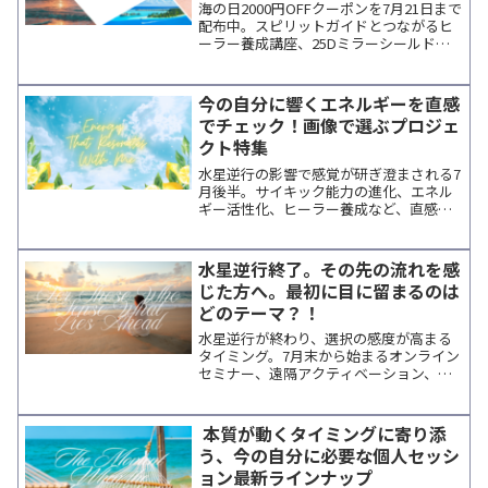
グ＆能力開発特集
海の日2000円OFFクーポンを7月21日まで
配布中。スピリットガイドとつながるヒ
ーラー養成講座、25Dミラーシールドに
よる遠隔エネルギー調整、マグダラのマ
リア祝祭日の特別セッションなど、夏の
新しい学びとエネルギーに出会えるプロ
今の自分に響くエネルギーを直感
ジェクトをご紹介。内なる成長を祝福す
でチェック！画像で選ぶプロジェ
るザンサーのメッセージも掲載していま
クト特集
す。
水星逆行の影響で感覚が研ぎ澄まされる7
月後半。サイキック能力の進化、エネル
ギー活性化、ヒーラー養成など、直感で
選べるオンラインセミナーと遠隔アクテ
ィベーションを開催順にご紹介します。
ザンサー・カ・エンラ・エルからのメッ
水星逆行終了。その先の流れを感
セージも掲載。
じた方へ。最初に目に留まるのは
どのテーマ？！
水星逆行が終わり、選択の感度が高まる
タイミング。7月末から始まるオンライン
セミナー、遠隔アクティベーション、ヒ
ーラー養成講座をまとめてご紹介。直感
に響く学びを見つけたい方へ。
本質が動くタイミングに寄り添
う、今の自分に必要な個人セッシ
ョン最新ラインナップ