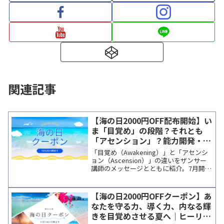
関連記事
【海の日2000円OFF配布開始】い
ま「目覚め」の段階？それとも
「アセンション」？能力開発・ヒ
ーリング最新情報
「目覚め（Awakening）」と「アセンシ
ョン（Ascension）」の違いをザンサー
講師のメッセージとともに紹介。7月開催
のおすすめ講座、遠隔アクティベーショ
ン、個人セッション情報をまとめてお届
けします。
【海の日2000円OFFクーポン】あ
なたを守る力、導く力、内なる輝
きを目覚めさせる夏へ｜ヒーリン