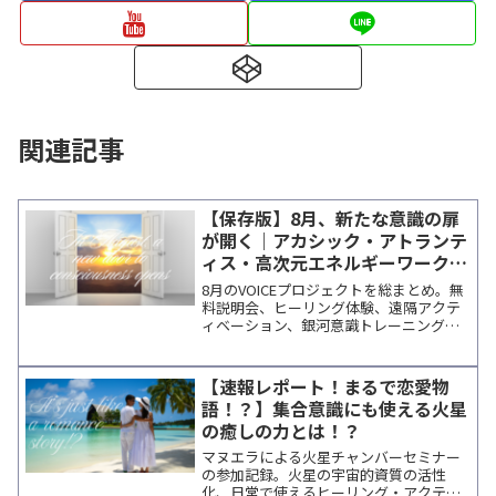
関連記事
【保存版】8月、新たな意識の扉
が開く｜アカシック・アトランテ
ィス・高次元エネルギーワーク特
集
8月のVOICEプロジェクトを総まとめ。無
料説明会、ヒーリング体験、遠隔アクテ
ィベーション、銀河意識トレーニング、
各講師の個人セッションなど、変容を促
す最新プログラムを一覧で確認できま
す。
【速報レポート！まるで恋愛物
語！？】集合意識にも使える火星
の癒しの力とは！？
マヌエラによる火星チャンバーセミナー
の参加記録。火星の宇宙的資質の活性
化、日常で使えるヒーリング・アクティ