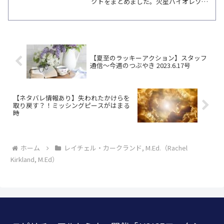
クトをまとめました。火星バイオレゾナ
ンス特別回、若返りテーマの新シリー
ズ、半年パスポートのメリット、クーポ
ン情報を知りたい方に。
【夏至のラッキーアクション】スタッフ
通信～今週のつぶやき 2023.6.17号
【ネタバレ情報あり】失われたかけらを
取り戻す？！ミッシングピースがはまる
時
ホーム
レイチェル・カークランド, M.Ed.（Rachel
Kirkland, M.Ed）