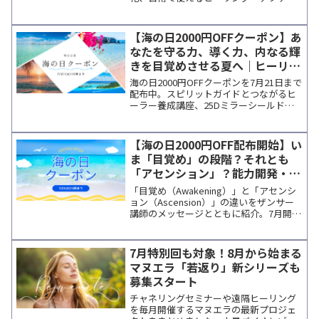
ベーション、動画受講の案内まで分かり
やすく紹介しています。
【海の日2000円OFFクーポン】あ
なたを守る力、導く力、内なる輝
きを目覚めさせる夏へ｜ヒーリン
グ＆能力開発特集
海の日2000円OFFクーポンを7月21日まで
配布中。スピリットガイドとつながるヒ
ーラー養成講座、25Dミラーシールドに
よる遠隔エネルギー調整、マグダラのマ
リア祝祭日の特別セッションなど、夏の
新しい学びとエネルギーに出会えるプロ
【海の日2000円OFF配布開始】い
ジェクトをご紹介。内なる成長を祝福す
ま「目覚め」の段階？それとも
るザンサーのメッセージも掲載していま
「アセンション」？能力開発・ヒ
す。
ーリング最新情報
「目覚め（Awakening）」と「アセンシ
ョン（Ascension）」の違いをザンサー
講師のメッセージとともに紹介。7月開催
のおすすめ講座、遠隔アクティベーショ
ン、個人セッション情報をまとめてお届
けします。
7月特別回も対象！8月から始まる
マヌエラ「若返り」新シリーズも
募集スタート
チャネリングセミナーや遠隔ヒーリング
を毎月開催するマヌエラの最新プロジェ