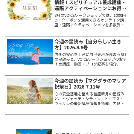
情報！スピリチュアル養成講座・
遠隔アクティベーションにお得に
参加
8月のVOICEワークショップでは、1000円
OFFクーポンを活用できるオンライン講
座・遠隔アクティベーションを多数受付
中。人気講師の個人セッションにも利用
可能。メルマガ登録で最新情報をお届け
します。
今週の星読み【自分らしい生き
方】2026.8.8号
内側の安心を土台に自己表現が高まる8月
の星読みと、VOICEワークショップのおす
すめ講座・動画・ブログ記事を紹介。週
末にゆっくり読めるスタッフ通信です。
今週の星読み【マグダラのマリア
祝祭日】2026.7.11号
心の安全基地を整える蟹座新月の星読み
と、イヴェッテ・シティン、トーマス・
ウェルレの最新講座情報を掲載。内側の
声に寄り添いながら学びを深めたい方へ
向けた、週末に読みたいコラムです。