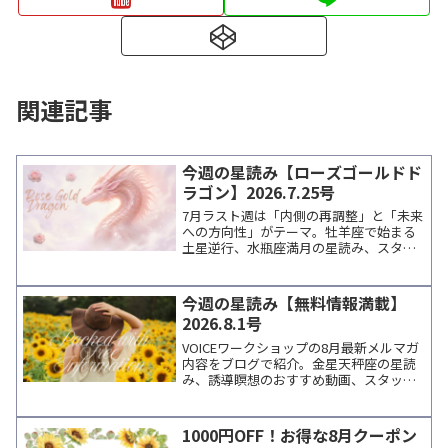
関連記事
今週の星読み【ローズゴールドド
ラゴン】2026.7.25号
7月ラスト週は「内側の再調整」と「未来
への方向性」がテーマ。牡羊座で始まる
土星逆行、水瓶座満月の星読み、スタッ
フのつぶやき、瞑想タイマー紹介、講師
情報などをまとめてお届けします。
今週の星読み【無料情報満載】
2026.8.1号
VOICEワークショップの8月最新メルマガ
内容をブログで紹介。金星天秤座の星読
み、誘導瞑想のおすすめ動画、スタッフ
のエピソード、無料イベントや講師情報
など、週末に読みたい癒しのトピックス
をまとめています。
1000円OFF！お得な8月クーポン