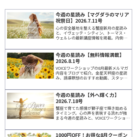
今週の星読み【マグダラのマリア
祝祭日】2026.7.11号
心の安全基地を整える蟹座新月の星読み
と、イヴェッテ・シティン、トーマス・
ウェルレの最新講座情報を掲載。内側の
声に寄り添いながら学びを深めたい方へ
向けた、週末に読みたいコラムです。
今週の星読み【無料情報満載】
2026.8.1号
VOICEワークショップの8月最新メルマガ
内容をブログで紹介。金星天秤座の星読
み、誘導瞑想のおすすめ動画、スタッフ
のエピソード、無料イベントや講師情報
など、週末に読みたい癒しのトピックス
をまとめています。
今週の星読み【外へ輝く力】
2026.7.18号
蟹座で育てた感情が獅子座で輝き始める
タイミング。心の声を表現する流れが強
まる今週の星読みと、VOICEワークショッ
プの新メニュー・おすすめYouTube・ブ
ログ記事をスタッフNaoがまとめてお届
けします。
1000円OFF！お得な8月クーポン