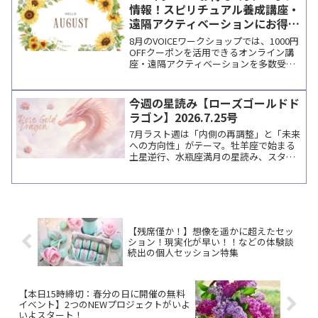
情報！スピリチュアル養成講座・
遠隔アクティベーションにお得に
参加
8月のVOICEワークショップでは、1000円
OFFクーポンを活用できるオンライン講
座・遠隔アクティベーションを多数受付
中。人気講師の個人セッションにも利用
可能。メルマガ登録で最新情報をお届け
します。
今週の星読み【ローズゴールドド
ラゴン】2026.7.25号
7月ラスト週は「内側の再調整」と「未来
への方向性」がテーマ。牡羊座で始まる
土星逆行、水瓶座満月の星読み、スタッ
フのつぶやき、瞑想タイマー紹介、講師
情報などをまとめてお届けします。
【残席僅か！】想像を遥かに超えたセッ
ション！現実化が早い！！などの体験談
続出の個人セッション特集
【本日15時締切：春分の日に開催の無料
イベント】2つのNEWプロジェクトがいよ
いよスタート！