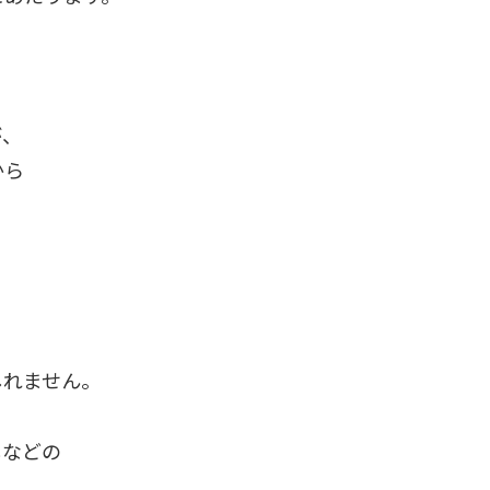
が、
から
、
しれません。
しなどの