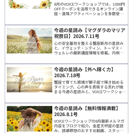
参加
8月のVOICEワークショップでは、1000円
OFFクーポンを活用できるオンライン講
座・遠隔アクティベーションを多数受付
中。人気講師の個人セッションにも利用
可能。メルマガ登録で最新情報をお届け
します。
今週の星読み【マグダラのマリア
祝祭日】2026.7.11号
心の安全基地を整える蟹座新月の星読み
と、イヴェッテ・シティン、トーマス・
ウェルレの最新講座情報を掲載。内側の
声に寄り添いながら学びを深めたい方へ
向けた、週末に読みたいコラムです。
今週の星読み【外へ輝く力】
2026.7.18号
蟹座で育てた感情が獅子座で輝き始める
タイミング。心の声を表現する流れが強
まる今週の星読みと、VOICEワークショッ
プの新メニュー・おすすめYouTube・ブ
ログ記事をスタッフNaoがまとめてお届
けします。
今週の星読み【無料情報満載】
2026.8.1号
VOICEワークショップの8月最新メルマガ
内容をブログで紹介。金星天秤座の星読
み、誘導瞑想のおすすめ動画、スタッフ