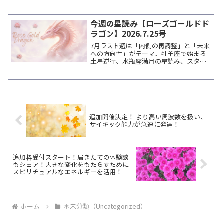
のエピソード、無料イベントや講師情報
など、週末に読みたい癒しのトピックス
をまとめています。
今週の星読み【ローズゴールドド
ラゴン】2026.7.25号
7月ラスト週は「内側の再調整」と「未来
への方向性」がテーマ。牡羊座で始まる
土星逆行、水瓶座満月の星読み、スタッ
フのつぶやき、瞑想タイマー紹介、講師
情報などをまとめてお届けします。
追加開催決定！ より高い周波数を扱い、
サイキック能力が急速に発達！
追加枠受付スタート！届きたての体験談
もシェア！大きな変化をもたらすために
スピリチュアルなエネルギーを活用！
ホーム
＊未分類（Uncategorized）