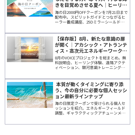
きを目覚めさせる夏へ｜ヒーリン
グ＆能力開発特集
海の日2000円OFFクーポンを7月21日まで
配布中。スピリットガイドとつながるヒ
ーラー養成講座、25Dミラーシールドに
よる遠隔エネルギー調整、マグダラのマ
リア祝祭日の特別セッションなど、夏の
新しい学びとエネルギーに出会えるプロ
【保存版】8月、新たな意識の扉
ジェクトをご紹介。内なる成長を祝福す
が開く｜アカシック・アトランテ
るザンサーのメッセージも掲載していま
ィス・高次元エネルギーワーク特
す。
集
8月のVOICEプロジェクトを総まとめ。無
料説明会、ヒーリング体験、遠隔アクテ
ィベーション、銀河意識トレーニング、
各講師の個人セッションなど、変容を促
す最新プログラムを一覧で確認できま
す。
本質が動くタイミングに寄り添
う、今の自分に必要な個人セッシ
ョン最新ラインナップ
海の日限定クーポンで受けられる個人セ
ッションを紹介。エネルギーフィールド
調整、ギャラクティックアチューンメン
ト、ライフコーチングなど、各講師の特
徴と最新日程をまとめています。