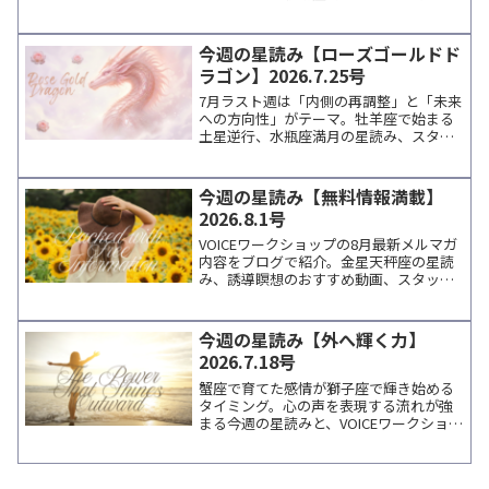
声に寄り添いながら学びを深めたい方へ
向けた、週末に読みたいコラムです。
今週の星読み【ローズゴールドド
ラゴン】2026.7.25号
7月ラスト週は「内側の再調整」と「未来
への方向性」がテーマ。牡羊座で始まる
土星逆行、水瓶座満月の星読み、スタッ
フのつぶやき、瞑想タイマー紹介、講師
情報などをまとめてお届けします。
今週の星読み【無料情報満載】
2026.8.1号
VOICEワークショップの8月最新メルマガ
内容をブログで紹介。金星天秤座の星読
み、誘導瞑想のおすすめ動画、スタッフ
のエピソード、無料イベントや講師情報
など、週末に読みたい癒しのトピックス
をまとめています。
今週の星読み【外へ輝く力】
2026.7.18号
蟹座で育てた感情が獅子座で輝き始める
タイミング。心の声を表現する流れが強
まる今週の星読みと、VOICEワークショッ
プの新メニュー・おすすめYouTube・ブ
ログ記事をスタッフNaoがまとめてお届
けします。