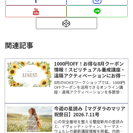
関連記事
1000円OFF！お得な8月クーポン
情報！スピリチュアル養成講座・
遠隔アクティベーションにお得に
参加
8月のVOICEワークショップでは、1000円
OFFクーポンを活用できるオンライン講
座・遠隔アクティベーションを多数受付
中。人気講師の個人セッションにも利用
可能。メルマガ登録で最新情報をお届け
します。
今週の星読み【マグダラのマリア
祝祭日】2026.7.11号
心の安全基地を整える蟹座新月の星読み
と、イヴェッテ・シティン、トーマス・
ウェルレの最新講座情報を掲載。内側の