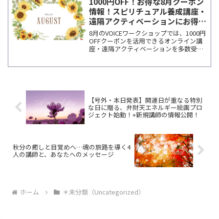
1000円OFF！お得な8月クーポン
情報！スピリチュアル養成講座・
遠隔アクティベーションにお得に
参加
8月のVOICEワークショップでは、1000円
OFFクーポンを活用できるオンライン講
座・遠隔アクティベーションを多数受付
中。人気講師の個人セッションにも利用
可能。メルマガ登録で最新情報をお届け
します。
【号外・本日発表】開運日が重なる特別
な日に贈る、弁財天エネルギー絵画プロ
ジェクト始動！+新規講師の情報公開！
秋分の癒しと目覚めへ…魂の旅路を導く4
人の講師と、あなたへのメッセージ
ホーム
＊未分類（Uncategorized）