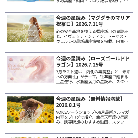
すめ講座・動画・ブログ記事を紹介。週
末にゆっくり読めるスタッフ通信です。
今週の星読み【マグダラのマリア
祝祭日】2026.7.11号
心の安全基地を整える蟹座新月の星読み
と、イヴェッテ・シティン、トーマス・
ウェルレの最新講座情報を掲載。内側の
声に寄り添いながら学びを深めたい方へ
向けた、週末に読みたいコラムです。
今週の星読み【ローズゴールドド
ラゴン】2026.7.25号
7月ラスト週は「内側の再調整」と「未来
への方向性」がテーマ。牡羊座で始まる
土星逆行、水瓶座満月の星読み、スタッ
フのつぶやき、瞑想タイマー紹介、講師
情報などをまとめてお届けします。
今週の星読み【無料情報満載】
2026.8.1号
VOICEワークショップの8月最新メルマガ
内容をブログで紹介。金星天秤座の星読
み、誘導瞑想のおすすめ動画、スタッフ
のエピソード、無料イベントや講師情報
など、週末に読みたい癒しのトピックス
をまとめています。