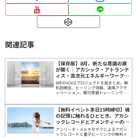
関連記事
【保存版】8月、新たな意識の扉
が開く｜アカシック・アトランテ
ィス・高次元エネルギーワーク特
集
8月のVOICEプロジェクトを総まとめ。無
料説明会、ヒーリング体験、遠隔アクテ
ィベーション、銀河意識トレーニング、
各講師の個人セッションなど、変容を促
す最新プログラムを一覧で確認できま
す。
【無料イベント本日15時締切】魂
の記憶に触れるひととき。アカシ
ックレコードとアメンティーの扉
へ
アンリータ・メルキゼデクによるアカシ
ックレコードと量子ヒーリングの無料イ