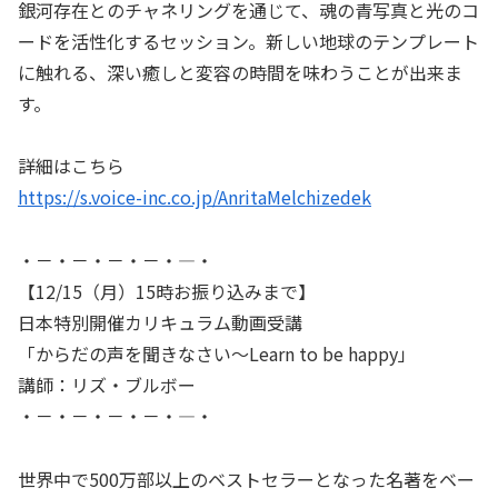
銀河存在とのチャネリングを通じて、魂の青写真と光のコ
ードを活性化するセッション。新しい地球のテンプレート
に触れる、深い癒しと変容の時間を味わうことが出来ま
す。
詳細はこちら
https://s.voice-inc.co.jp/AnritaMelchizedek
・－・－・－・－・―・
【12/15（月）15時お振り込みまで】
日本特別開催カリキュラム動画受講
「からだの声を聞きなさい～Learn to be happy」
講師：リズ・ブルボー
・－・－・－・－・―・
世界中で500万部以上のベストセラーとなった名著をベー