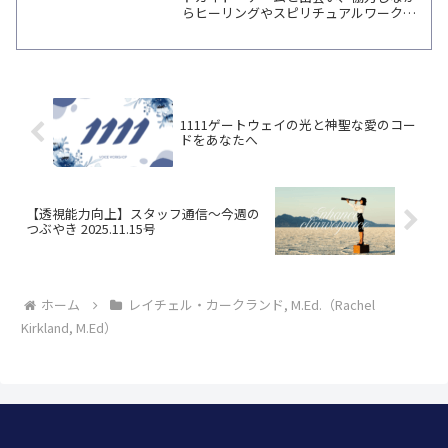
らヒーリングやスピリチュアルワークを
深める実践講座。ガイドの名前・役割・
過去世でのつながりまで個別リーディン
グで詳しく学べます。
1111ゲートウェイの光と神聖な愛のコー
ドをあなたへ
【透視能力向上】スタッフ通信～今週の
つぶやき 2025.11.15号
ホーム
レイチェル・カークランド, M.Ed.（Rachel
Kirkland, M.Ed）