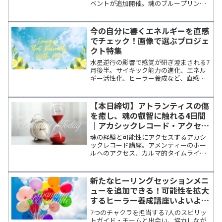
ベントが追加開催。魂のブループリント
を読み解くプロセスやトレーニング内容
を紹介します。申込期限は8/4 15:00ま
で。
今の自分に響くエネルギーを直感
でチェック！画像で選ぶプロジェ
クト特集
水星逆行の影響で感覚が研ぎ澄まされる7
月後半。サイキック能力の進化、エネル
ギー活性化、ヒーラー養成など、直感で
選べるオンラインセミナーと遠隔アクテ
ィベーションを開催順にご紹介します。
ザンサー・カ・エンラ・エルからのメッ
【本日締切】アトランティスの傷
セージも掲載。
を癒し、魂の叡智に触れる4日間
｜アカシックレコード・アクセス
＆アメンティーのホール養成講座
魂の経験と可能性にアクセスするアカシ
ックレコード講座。アメンティーのホー
ルへのアクセス、カルマ的タイムライン
の解放、松果体活性化など、ヒーラーと
しての一歩を踏み出したい方に向けたプ
ラクティショナートレーニングです。
新たなヒーリングセッションメニ
ューを追加できる！可能性を拡大
するヒーラー養成講座いよいよス
タート！
7つのチャクラを担当する7人のスピリッ
トガイド・チームと出会い、協力しなが