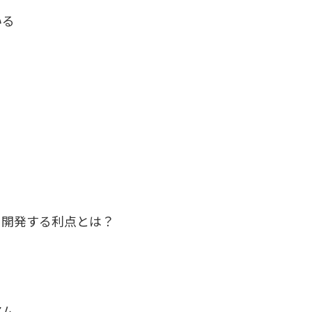
いる
を開発する利点とは？
アム、