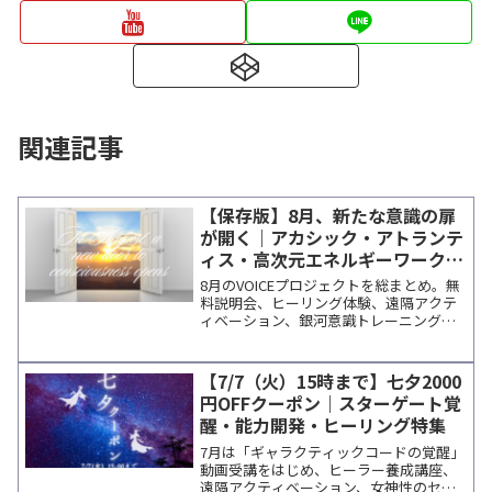
関連記事
【保存版】8月、新たな意識の扉
が開く｜アカシック・アトランテ
ィス・高次元エネルギーワーク特
集
8月のVOICEプロジェクトを総まとめ。無
料説明会、ヒーリング体験、遠隔アクテ
ィベーション、銀河意識トレーニング、
各講師の個人セッションなど、変容を促
す最新プログラムを一覧で確認できま
す。
【7/7（火）15時まで】七夕2000
円OFFクーポン｜スターゲート覚
醒・能力開発・ヒーリング特集
7月は「ギャラクティックコードの覚醒」
動画受講をはじめ、ヒーラー養成講座、
遠隔アクティベーション、女神性のセレ