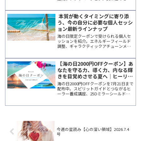
モニーなど多彩なプロジェクトが開催さ
れています。夏至後の新しい流れに寄り
添う学びをまとめてご紹介します。
本質が動くタイミングに寄り添
う、今の自分に必要な個人セッシ
ョン最新ラインナップ
海の日限定クーポンで受けられる個人セ
ッションを紹介。エネルギーフィールド
調整、ギャラクティックアチューンメン
ト、ライフコーチングなど、各講師の特
徴と最新日程をまとめています。
【海の日2000円OFFクーポン】あ
なたを守る力、導く力、内なる輝
きを目覚めさせる夏へ｜ヒーリン
グ＆能力開発特集
海の日2000円OFFクーポンを7月21日まで
配布中。スピリットガイドとつながるヒ
ーラー養成講座、25Dミラーシールドに
よる遠隔エネルギー調整、マグダラのマ
リア祝祭日の特別セッションなど、夏の
新しい学びとエネルギーに出会えるプロ
ジェクトをご紹介。内なる成長を祝福す
るザンサーのメッセージも掲載していま
す。
今週の星読み【心の深い領域】2026.7.4
号