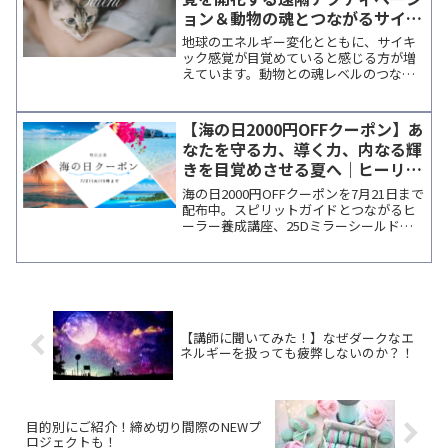
ョン＆動物の魂とつながるサイキ
ック能力開発
地球のエネルギー変化とともに、サイキ
ック感覚が目覚めていると感じる方が増
えています。動物との魂レベルのつなが
りを深めるアドバンス講座と、繊細な感
覚を才能として育てる遠隔アクティベー
ションの詳細を掲載。自分の感覚を信頼
【海の日2000円OFFクーポン】あ
し、次のステップへ進むための案内で
なたを守る力、導く力、内なる輝
す。
きを目覚めさせる夏へ｜ヒーリン
グ＆能力開発特集
海の日2000円OFFクーポンを7月21日まで
配布中。スピリットガイドとつながるヒ
ーラー養成講座、25Dミラーシールドに
よる遠隔エネルギー調整、マグダラのマ
リア祝祭日の特別セッションなど、夏の
新しい学びとエネルギーに出会えるプロ
ジェクトをご紹介。内なる成長を祝福す
るザンサーのメッセージも掲載していま
す。
【講師に聞いてみた！】なぜダークなエ
ネルギーを扱っても疲弊しないのか？！
目的別にご紹介！締め切り間際のNEWプ
ロジェクトも！