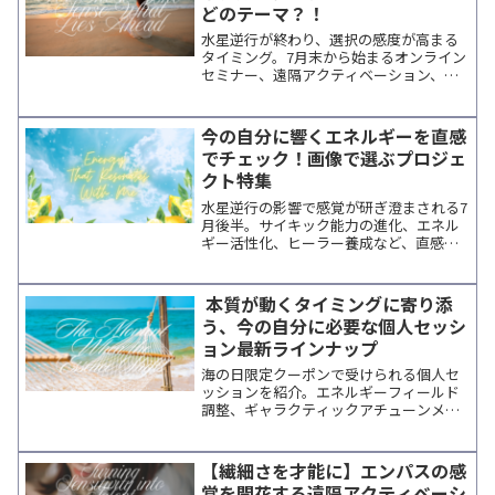
どのテーマ？！
水星逆行が終わり、選択の感度が高まる
タイミング。7月末から始まるオンライン
セミナー、遠隔アクティベーション、ヒ
ーラー養成講座をまとめてご紹介。直感
に響く学びを見つけたい方へ。
今の自分に響くエネルギーを直感
でチェック！画像で選ぶプロジェ
クト特集
水星逆行の影響で感覚が研ぎ澄まされる7
月後半。サイキック能力の進化、エネル
ギー活性化、ヒーラー養成など、直感で
選べるオンラインセミナーと遠隔アクテ
ィベーションを開催順にご紹介します。
ザンサー・カ・エンラ・エルからのメッ
本質が動くタイミングに寄り添
セージも掲載。
う、今の自分に必要な個人セッシ
ョン最新ラインナップ
海の日限定クーポンで受けられる個人セ
ッションを紹介。エネルギーフィールド
調整、ギャラクティックアチューンメン
ト、ライフコーチングなど、各講師の特
徴と最新日程をまとめています。
【繊細さを才能に】エンパスの感
覚を開花する遠隔アクティベーシ